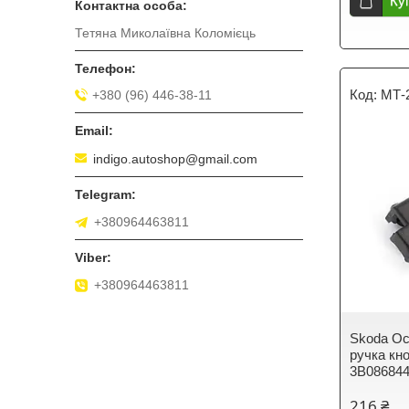
Ку
Тетяна Миколаївна Коломієць
МТ-
+380 (96) 446-38-11
indigo.autoshop@gmail.com
+380964463811
+380964463811
Skoda Oct
ручка кно
3B086844
216 ₴