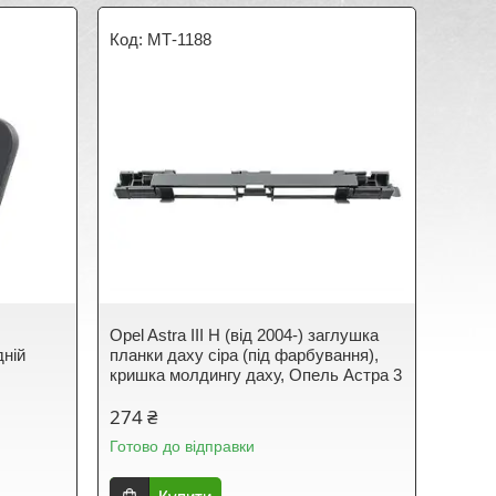
МТ-1188
Opel Astra III H (від 2004-) заглушка
дній
планки даху сіра (під фарбування),
кришка молдингу даху, Опель Астра 3
274 ₴
Готово до відправки