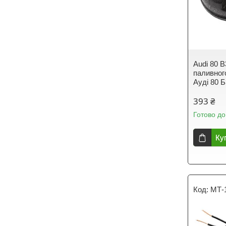
Audi 80 B
паливног
Ауді 80 
393 ₴
Готово до
Ку
МТ-