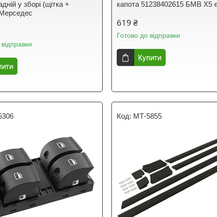
адній у зборі (щітка +
капота 51238402615 БМВ Х5 
 Мерседес
619 ₴
Готово до відправки
 відправки
Купити
пити
5306
МТ-5855