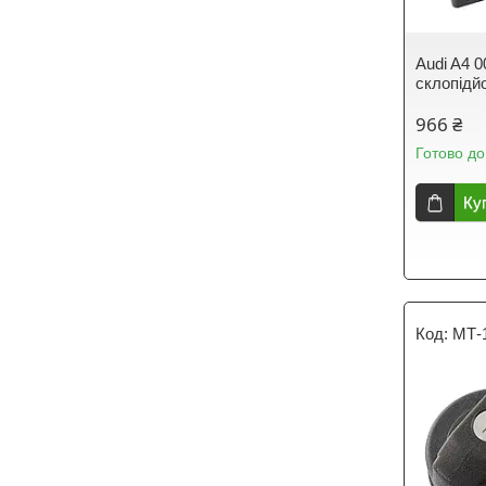
Audi A4 0
склопідй
966 ₴
Готово до
Ку
МТ-