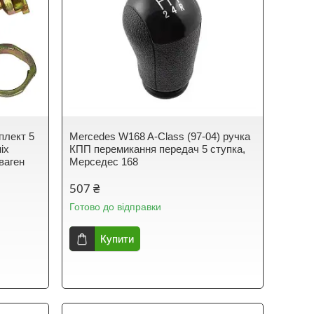
плект 5
Mercedes W168 A-Class (97-04) ручка
іх
КПП перемикання передач 5 ступка,
ваген
Мерседес 168
507 ₴
Готово до відправки
Купити