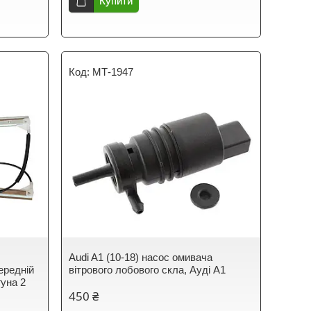
Купити
МТ-1947
Audi A1 (10-18) насос омивача
ередній
вітрового лобового скла, Ауді А1
гуна 2
450 ₴