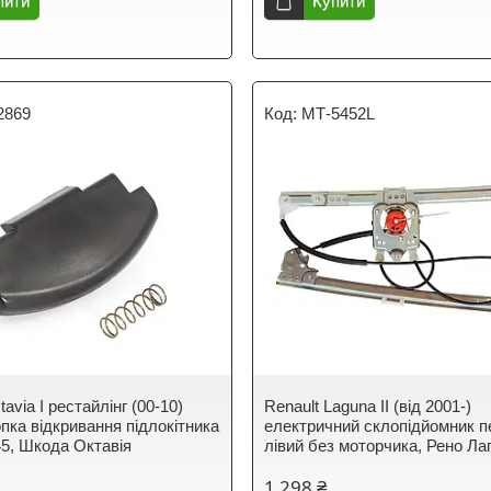
пити
Купити
2869
МТ-5452L
avia I рестайлінг (00-10)
Renault Laguna II (від 2001-)
пка відкривання підлокітника
електричний склопідйомник п
5, Шкода Октавія
лівий без моторчика, Рено Ла
1 298 ₴