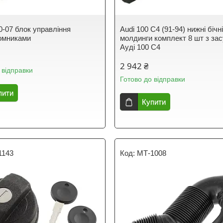
0-07 блок управління
Audi 100 C4 (91-94) нижні бічн
омниками
молдинги комплект 8 шт з за
Ауді 100 С4
2 942 ₴
 відправки
Готово до відправки
пити
Купити
1143
МТ-1008