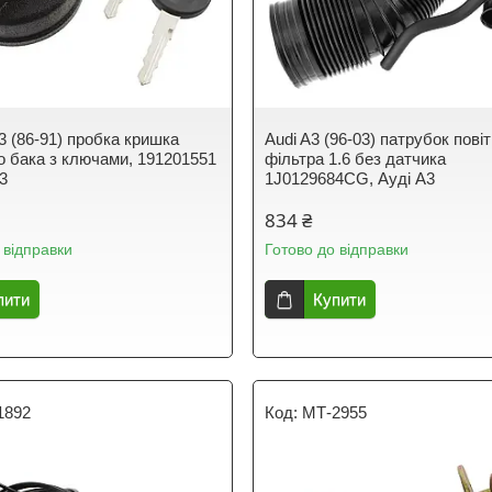
3 (86-91) пробка кришка
Audi A3 (96-03) патрубок пові
о бака з ключами, 191201551
фільтра 1.6 без датчика
Б3
1J0129684CG, Ауді А3
834 ₴
 відправки
Готово до відправки
пити
Купити
1892
МТ-2955