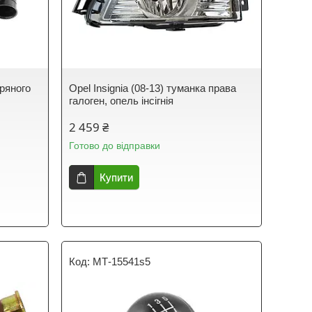
тряного
Opel Insignia (08-13) туманка права
галоген, опель інсігнія
2 459 ₴
Готово до відправки
Купити
МТ-15541s5