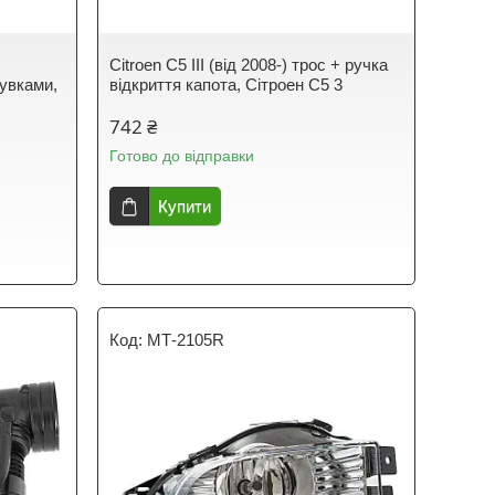
і
Citroen C5 III (від 2008-) трос + ручка
сувками,
відкриття капота, Сітроен С5 3
742 ₴
Готово до відправки
Купити
МТ-2105R