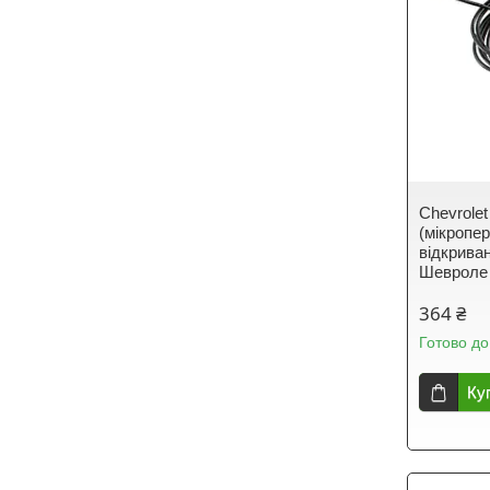
Chevrole
(мікропе
відкрива
Шевроле
364 ₴
Готово до
Ку