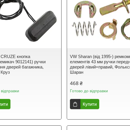
t CRUZE кнопка
VW Sharan (від 1995-) ремком
ремикач 9012141) ручки
елементів 43 мм ручки передн
ння дверей багажника,
дверей лівий=правий, Фолькс
 Круз
Шаран
468 ₴
 відправки
Готово до відправки
пити
Купити