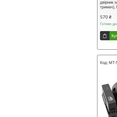
двірник з
тримач),
570 ₴
Готово до
Ку
МТ-