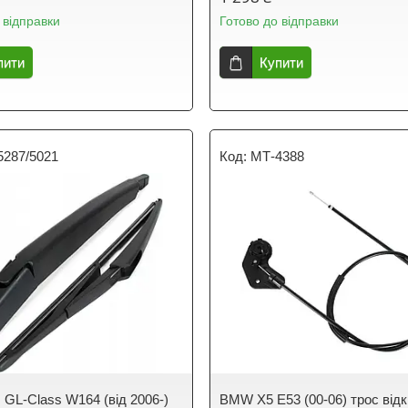
 відправки
Готово до відправки
пити
Купити
5287/5021
МТ-4388
 GL-Class W164 (від 2006-)
BMW X5 E53 (00-06) трос від