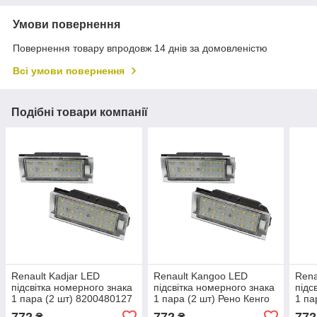
Умови повернення
Повернення товару впродовж 14 днів за домовленістю
Всі умови повернення
Подібні товари компанії
Renault Kadjar LED
Renault Kangoo LED
Rena
підсвітка номерного знака
підсвітка номерного знака
підс
1 пара (2 шт) 8200480127
1 пара (2 шт) Рено Кенго
1 па
Рено Флюенс
772
772
772