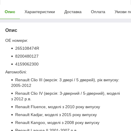
Опис
Характеристики
Доставка
Оплата
Умови п
Опис
OE номери:
265108474R
8200480127
4159062300
Автомобілі:
Renault Clio III (версія: 3 двері / 5 дверей), рік випуску:
2005-2012
Renault Clio IV (версія: 3-дверний / 5-дверний), моделі
з 2012 р.в.
Renault Fluence, моделі з 2010 року випуску
Renault Kadjar, моделі з 2015 року випуску
Renault Kangoo, моделі з 2008 року випуску
Renault Laguna II 2001-2007 р.в