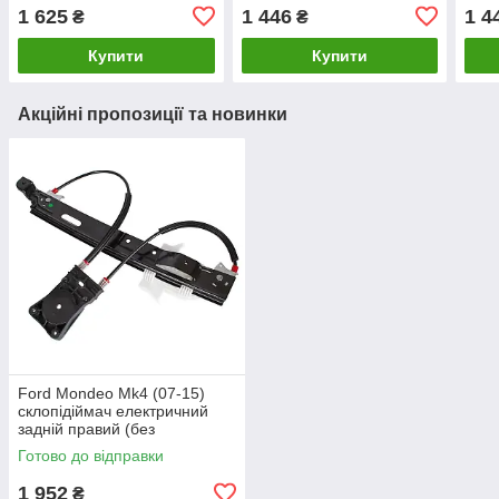
лівий (без моторчика),
лівий без моторчика, Сеат
ліви
1 625
1 446
1 4
₴
₴
Фіат Пунто
Леон 1
Толе
Купити
Купити
Акційні пропозиції та новинки
Ford Mondeo Mk4 (07-15)
склопідіймач електричний
задній правий (без
моторчика) 7S71A27000BG,
Готово до відправки
Форд Мондео 4
1 952
₴