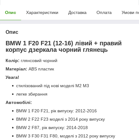
Опис
Характеристики
Доставка
Оплата
Умови п
Опис
BMW 1 F20 F21 (12-16) лівий + правий
корпус дзеркала чорний глянець
Колір:
глянсовий чорний
Матеріал:
ABS пластик
Увага!
стилізований під нові моделі M2 M3
легке збирання
Автомобілі:
BMW 1 F20 F21, рік випуску: 2012-2016
BMW 2 F22 F23 моделі з 2014 року випуску
BMW 2 F87, рік випуску: 2014-2018
BMW 3 F30 F31 F80, моделі з 2012 року випуску