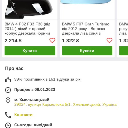
BMW 4 F32 F33 F36 (від
BMW 5 F07 Gran Turismo
BMW 
2014-) лівий + правий
від 2012 року - Вставка
року
корпус дзеркала чорний
дзеркала ліва синя з
ліва
глянець, БМВ
підігрівом
2 214
1 322
1 3
₴
₴
Купити
Купити
Про нас
99% позитивних з 161 відгука за рік
Працює з 08.01.2023
м. Хмельницький
29024, вулиця Кармелюка 5/1, Хмельницький, Україна
Контакти
Сьогодні вихідний