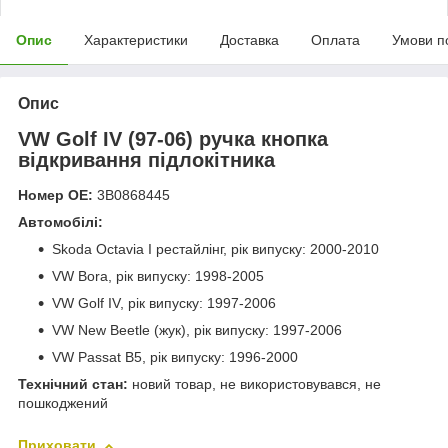
Опис
Характеристики
Доставка
Оплата
Умови п
Опис
VW Golf IV (97-06) ручка кнопка
відкривання підлокітника
Номер ОЕ:
3B0868445
Автомобілі:
Skoda Octavia I рестайлінг, рік випуску: 2000-2010
VW Bora, рік випуску: 1998-2005
VW Golf IV, рік випуску: 1997-2006
VW New Beetle (жук), рік випуску: 1997-2006
VW Passat B5, рік випуску: 1996-2000
Технічний стан:
новий товар, не використовувався, не
пошкоджений
Приховати