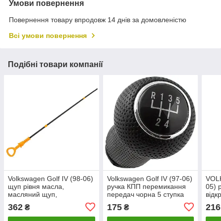
Умови повернення
Повернення товару впродовж 14 днів за домовленістю
Всі умови повернення
Подібні товари компанії
Volkswagen Golf IV (98-06)
Volkswagen Golf IV (97-06)
VOL
щуп рівня масла,
ручка КПП перемикання
05) 
масляний щуп,
передач чорна 5 ступка
відк
06B115611C, Фольцваген
отвір 12 мм на дизель,
3B08
362
175
216
₴
₴
Гольф 4
Гольф 4