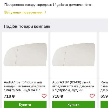
Повернення товару впродовж 14 днів за домовленістю
Всі умови повернення
Подібні товари компанії
Audi A4 B7 (04-08) лівий
Audi A3 8P (03-08) лівий
Rena
вкладиш вставка дзеркала
вкладиш вставка дзеркала
ліви
з підігрівом, Ауді А4 Б7
з підігрівом, Ауді А3
дзер
Рено
718
718
659
₴
₴
Купити
Купити