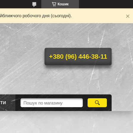
Кошик
йближчого робочого дня (сьогодні).
+380 (96) 446-38-11
КТИ