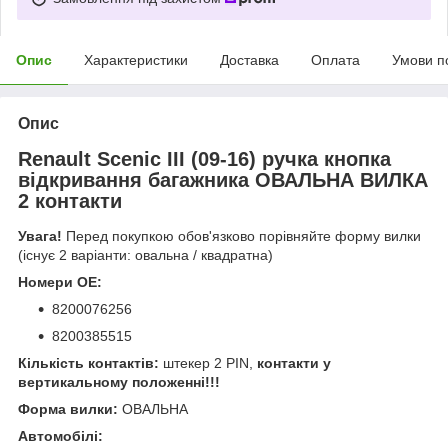
Опис
Характеристики
Доставка
Оплата
Умови п
Опис
Renault Scenic III (09-16) ручка кнопка
відкривання багажника ОВАЛЬНА ВИЛКА
2 контакти
Увага!
Перед покупкою обов'язково порівняйте форму вилки
(існує 2 варіанти: овальна / квадратна)
Номери OE:
8200076256
8200385515
Кількість контактів:
штекер 2 PIN,
контакти у
вертикальному положенні!!!
Форма вилки:
ОВАЛЬНА
Автомобілі: