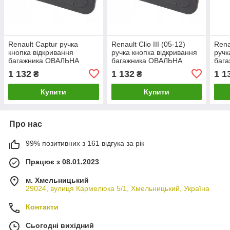
Renault Captur ручка
Renault Clio III (05-12)
Rena
кнопка відкривання
ручка кнопка відкривання
ручк
багажника ОВАЛЬНА
багажника ОВАЛЬНА
баг
ВИЛКА 2 контакти
ВИЛКА 2 контакти
ВИЛК
1 132
1 132
1 1
₴
₴
8200076256, Рено Каптур
8200076256, Рено Кліо 3
8200
Купити
Купити
Про нас
99% позитивних з 161 відгука за рік
Працює з 08.01.2023
м. Хмельницький
29024, вулиця Кармелюка 5/1, Хмельницький, Україна
Контакти
Сьогодні вихідний