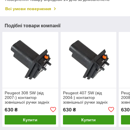
Всі умови повернення
Подібні товари компанії
Peugeot 308 SW (від
Peugeot 407 SW (від
Peug
2007-) контактор
2004-) контактор
2008
зовнішньої ручки задніх
зовнішньої ручки задніх
зовн
дверей багажника
дверей багажника
двер
630
630
630
₴
₴
ШИРОКИЙ штекер, Пежо
ШИРОКИЙ штекер, Пежо
ШИР
Пар
Купити
Купити