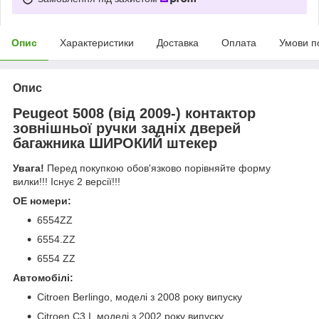
Опис
Характеристики
Доставка
Оплата
Умови п
Опис
Peugeot 5008 (від 2009-) контактор
зовнішньої ручки задніх дверей
багажника ШИРОКИЙ штекер
Увага!
Перед покупкою обов'язково порівняйте форму
вилки!!! Існує 2 версії!!!
OE номери:
6554ZZ
6554.ZZ
6554 ZZ
Автомобілі:
Citroen Berlingo, моделі з 2008 року випуску
Citroen C3 I, моделі з 2002 року випуску