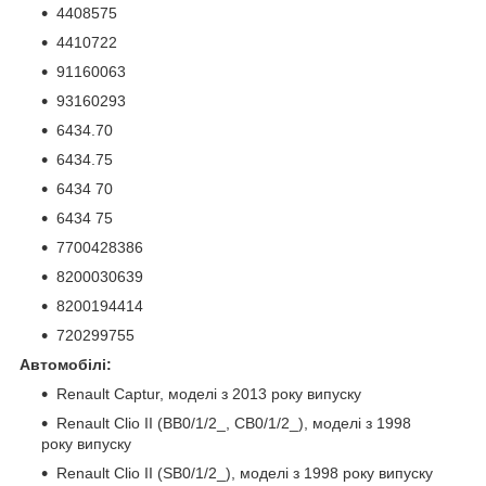
4408575
4410722
91160063
93160293
6434.70
6434.75
6434 70
6434 75
7700428386
8200030639
8200194414
720299755
Автомобілі:
Renault Captur, моделі з 2013 року випуску
Renault Clio II (BB0/1/2_, CB0/1/2_), моделі з 1998
року випуску
Renault Clio II (SB0/1/2_), моделі з 1998 року випуску