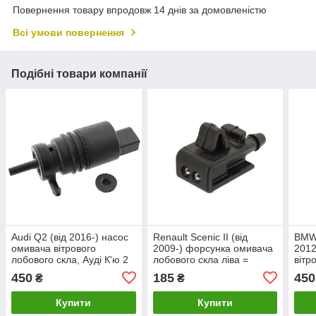
Повернення товару впродовж 14 днів за домовленістю
Всі умови повернення
Подібні товари компанії
Audi Q2 (від 2016-) насос
Renault Scenic II (від
BMW 
омивача вітрового
2009-) форсунка омивача
2012
лобового скла, Ауді К'ю 2
лобового скла ліва =
вітр
права 8200082347, Рено
БМВ
450
185
450
₴
₴
Сценік 2
Купити
Купити