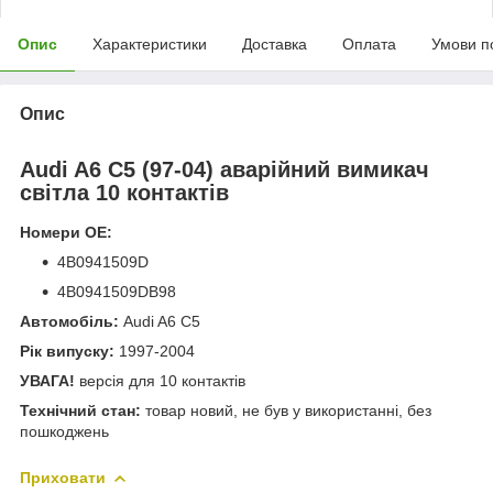
Опис
Характеристики
Доставка
Оплата
Умови п
Опис
Audi A6 C5 (97-04) аварійний вимикач
світла 10 контактів
Номери OE:
4B0941509D
4B0941509DB98
Автомобіль:
Audi A6 C5
Рік випуску:
1997-2004
УВАГА!
версія для 10 контактів
Технічний стан:
товар новий, не був у використанні, без
пошкоджень
Приховати