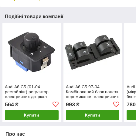
Подібні товари компанії
Audi A6 C5 (01-04
Audi A6 C5 97-04
Audi
рестайлінг) регулятор
Комбінований блок панель
(мік
електричних дзеркал
перемикання електричних
блок
4B1959565A, Ауді А6 С5
склопідйомників Ауді
ліво
564
993
780
₴
₴
(4B0959851B)
(ком
Купити
Купити
Про нас