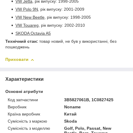
VW Jetta,
рік випуску: 1998-2005
VW Polo 9N,
рік випуску: 2001-2009
VW New Beetle,
рік випуску: 1998-2005
VW Touareg,
рік випуску: 2002-2010
SKODA Octavia A5
Технічний стан:
товар новий, не був у використанні, без
пошкоджень
Приховати
Характеристики
Основні атрибути
Код запчастини
3B5827061B, 1C0827425
Виробник
Noname
Країна виробник
Китай
Сумісність з маркою
Skoda
Сумісність з моделлю
Golf, Polo, Passat, New
Beetle, Bora, Touareg,