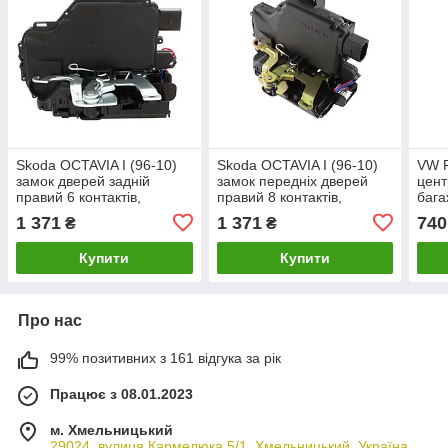
Skoda OCTAVIA I (96-10)
Skoda OCTAVIA I (96-10)
VW P
замок дверей задній
замок передніх дверей
цент
правий 6 контактів,
правий 8 контактів,
бага
3B4839016A, Шкода
3b1837016a, Шкода
3B58
1 371
1 371
740
₴
₴
Октавія
Октавія 1
Купити
Купити
Про нас
99% позитивних з 161 відгука за рік
Працює з 08.01.2023
м. Хмельницький
29024, вулиця Кармелюка 5/1, Хмельницький, Україна