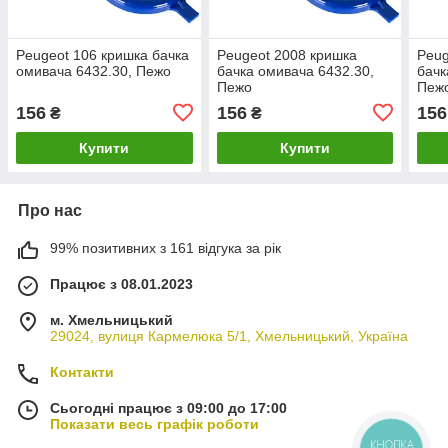
Peugeot 106 кришка бачка
Peugeot 2008 кришка
Peug
омивача 6432.30, Пежо
бачка омивача 6432.30,
бачк
Пежо
Пеж
156
156
156
₴
₴
Купити
Купити
Про нас
99% позитивних з 161 відгука за рік
Працює з 08.01.2023
м. Хмельницький
29024, вулиця Кармелюка 5/1, Хмельницький, Україна
Контакти
Сьогодні працює з 09:00 до 17:00
Показати весь графік роботи
КНОПКА