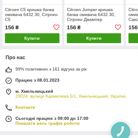
Citroen C5 кришка бачка
Citroen Jumper кришка
Citr
омивача 6432.30, Сітроен
бачка омивача 6432.30,
омив
С5
Сітроен Джампер
Сак
156
156
156
₴
₴
Купити
Купити
Про нас
99% позитивних з 161 відгука за рік
Працює з 08.01.2023
м. Хмельницький
29024, вулиця Кармелюка 5/1, Хмельницький, Україна
Контакти
Сьогодні працює з 09:00 до 17:00
Показати весь графік роботи