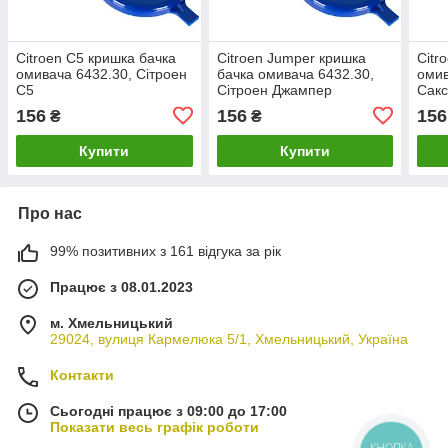
Citroen C5 кришка бачка
Citroen Jumper кришка
Citr
омивача 6432.30, Сітроен
бачка омивача 6432.30,
омив
С5
Сітроен Джампер
Сак
156
156
156
₴
₴
Купити
Купити
Про нас
99% позитивних з 161 відгука за рік
Працює з 08.01.2023
м. Хмельницький
29024, вулиця Кармелюка 5/1, Хмельницький, Україна
Контакти
Сьогодні працює з 09:00 до 17:00
Показати весь графік роботи
КНОПКА