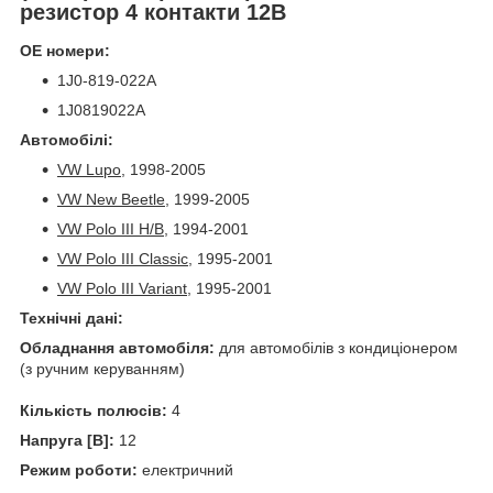
резистор 4 контакти 12В
ОЕ номери:
1J0-819-022A
1J0819022A
Автомобілі:
VW Lupo
, 1998-2005
VW New Beetle
, 1999-2005
VW Polo III H/B
, 1994-2001
VW Polo III Classic
, 1995-2001
VW Polo III Variant
, 1995-2001
Технічні дані:
Обладнання автомобіля:
для автомобілів з кондиціонером
(з ручним керуванням)
Кількість полюсів:
4
Напруга [В]:
12
Режим роботи:
електричний