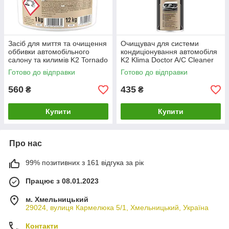
Засіб для миття та очищення
Очищувач для системи
оббивки автомобільного
кондиціонування автомобіля
салону та килимів K2 Tornado
K2 Klima Doctor A/C Cleaner
1 кг (M885)
аерозоль 500 мл (W100)
Готово до відправки
Готово до відправки
560
435
₴
₴
Купити
Купити
Про нас
99% позитивних з 161 відгука за рік
Працює з 08.01.2023
м. Хмельницький
29024, вулиця Кармелюка 5/1, Хмельницький, Україна
Контакти