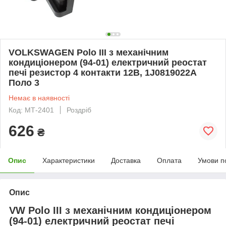
VOLKSWAGEN Polo III з механічним
кондиціонером (94-01) електричний реостат
печі резистор 4 контакти 12В, 1J0819022A
Поло 3
Немає в наявності
Код: МТ-2401
Роздріб
626
₴
Опис
Характеристики
Доставка
Оплата
Умови п
Опис
VW Polo III з механічним кондиціонером
(94-01) електричний реостат печі