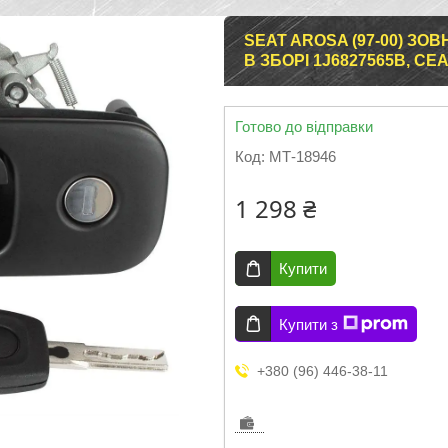
SEAT AROSA (97-00) З
В ЗБОРІ 1J6827565B, СЕ
Готово до відправки
Код:
МТ-18946
1 298 ₴
Купити
Купити з
+380 (96) 446-38-11