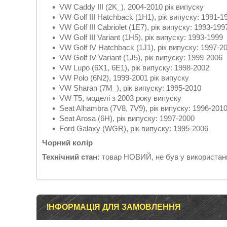
VW Caddy III (2K_), 2004-2010 рік випуску
VW Golf III Hatchback (1H1), рік випуску: 1991-1
VW Golf III Cabriolet (1E7), рік випуску: 1993-199
VW Golf III Variant (1H5), рік випуску: 1993-1999
VW Golf IV Hatchback (1J1), рік випуску: 1997-2
VW Golf IV Variant (1J5), рік випуску: 1999-2006
VW Lupo (6X1, 6E1), рік випуску: 1998-2002
VW Polo (6N2), 1999-2001 рік випуску
VW Sharan (7M_), рік випуску: 1995-2010
VW T5, моделі з 2003 року випуску
Seat Alhambra (7V8, 7V9), рік випуску: 1996-201
Seat Arosa (6H), рік випуску: 1997-2000
Ford Galaxy (WGR), рік випуску: 1995-2006
Чорний колір
Технічний стан:
товар НОВИЙ, не був у використан
ІНФОРМАЦІЯ ДЛЯ ЗАМОВЛЕННЯ