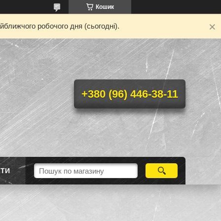
Кошик
йближчого робочого дня (сьогодні).
+380 (96) 446-38-11
КТИ