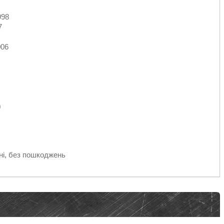
998
7
006
0
ні, без пошкоджень