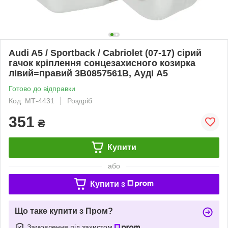
Audi A5 / Sportback / Cabriolet (07-17) сірий
гачок кріплення сонцезахисного козирка
лівий=правий 3B0857561B, Ауді А5
Готово до відправки
Код: МТ-4431
Роздріб
351
₴
Купити
або
Купити з
Що таке купити з Пром?
Замовлення під захистом