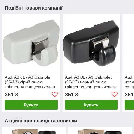
Подібні товари компанії
Audi A3 8L / A3 Cabriolet
Audi A3 8L / A3 Cabriolet
Audi
(96-13) сірий гачок
(96-13) чорний гачок
чорн
кріплення сонцезахисного
кріплення сонцезахисного
сонц
козирка лівий=правий
козирка лівий=правий
ліви
351
351
351
₴
₴
3B0857561B, Ауді А3
3B0857561B, Ауді А3
3B08
Купити
Купити
Акційні пропозиції та новинки