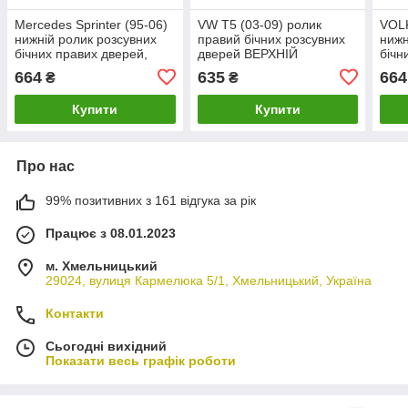
Mercedes Sprinter (95-06)
VW T5 (03-09) ролик
VOL
нижній ролик розсувних
правий бічних розсувних
нижн
бічних правих дверей,
дверей ВЕРХНІЙ
бічн
9017600128 Мерседес
7H0843436B, Фольцваген
901
664
635
664
₴
₴
Спрінтер
Т5
Спрі
Купити
Купити
Про нас
99% позитивних з 161 відгука за рік
Працює з 08.01.2023
м. Хмельницький
29024, вулиця Кармелюка 5/1, Хмельницький, Україна
Контакти
Сьогодні вихідний
Показати весь графік роботи