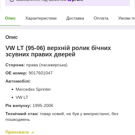
Опис
Характеристики
Доставка
Оплата
Умови п
Опис
VW LT (95-06) верхній ролик бічних
зсувних правих дверей
Сторона:
права (пасажирська)
OE номер:
9017601047
Автомобілі:
Mercedes Sprinter
VW LT
Рік випуску:
1995-2006
Технічний стан:
товар новий, не був у використанні, без
пошкоджень
Приховати