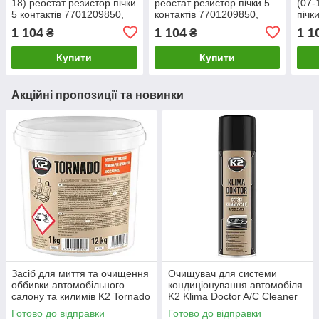
18) реостат резистор пічки
реостат резистор пічки 5
(07-
5 контактів 7701209850,
контактів 7701209850,
пічк
Пежо
Рено Кліо 3
7701
1 104
1 104
1 1
₴
₴
Ганд
Купити
Купити
Акційні пропозиції та новинки
Засіб для миття та очищення
Очищувач для системи
оббивки автомобільного
кондиціонування автомобіля
салону та килимів K2 Tornado
K2 Klima Doctor A/C Cleaner
1 кг (M885)
аерозоль 500 мл (W100)
Готово до відправки
Готово до відправки