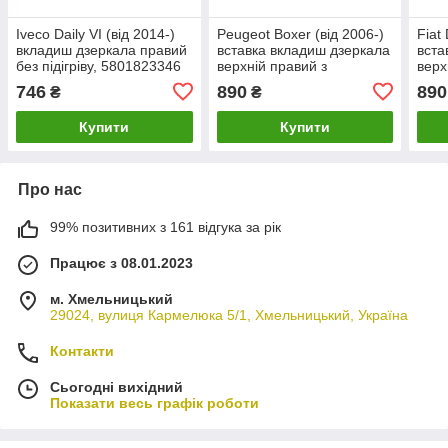
Iveco Daily VI (від 2014-)
Peugeot Boxer (від 2006-)
Fiat
вкладиш дзеркала правий
вставка вкладиш дзеркала
вста
без підігріву, 5801823346
верхній правий з
верх
НИЖНІЙ (малий) на
підігрівом білий, Пежо
піді
746
890
890
₴
₴
короткий кронштейн, Івеко
Боксер
Дука
Дейлі 6
Купити
Купити
Про нас
99% позитивних з 161 відгука за рік
Працює з 08.01.2023
м. Хмельницький
29024, вулиця Кармелюка 5/1, Хмельницький, Україна
Контакти
Сьогодні вихідний
Показати весь графік роботи