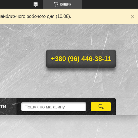
Кошик
айближчого робочого дня (10.08).
+380 (96) 446-38-11
КТИ