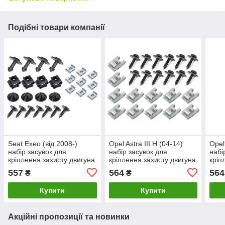
Подібні товари компанії
Seat Exeo (від 2008-)
Opel Astra III H (04-14)
Opel
набір засувок для
набір засувок для
набі
кріплення захисту двигуна
кріплення захисту двигуна
кріп
28 шт комплект, Сеат
24 шт комплект, Опель
24 ш
557
564
564
₴
₴
Ексео
Астра 3
Астр
Купити
Купити
Акційні пропозиції та новинки