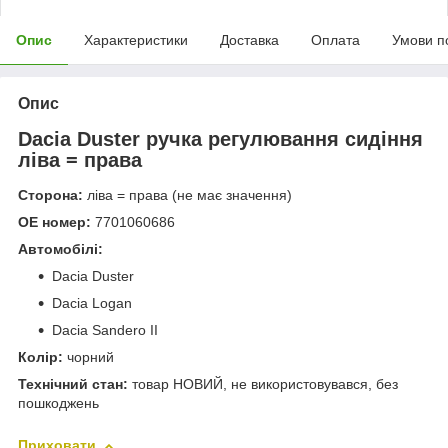
Опис
Характеристики
Доставка
Оплата
Умови п
Опис
Dacia Duster ручка регулювання сидіння
ліва = права
Сторона:
ліва = права (не має значення)
ОЕ номер:
7701060686
Автомобілі:
Dacia Duster
Dacia Logan
Dacia Sandero II
Колір:
чорний
Технічний стан:
товар НОВИЙ, не використовувався, без
пошкоджень
Приховати