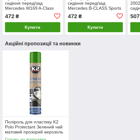
сидіння перед/зад
сидіння перед/зад
2002
Mercedes W169 A-Class
Mercedes B-CLASS Sports
сиді
04-12 права мерседес
Tourer (W245) 05-11 права
7701
472
472
507
₴
₴
A1699190661
мерседес A1699190661
Купити
Купити
Акційні пропозиції та новинки
Поліроль для пластику K2
Polo Protectant Зелений чай
матовий прозорий аерозоль
750 мл (K418ZN)
Готово до відправки