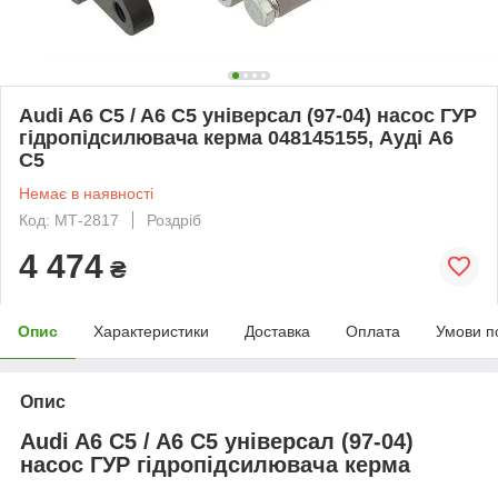
Audi A6 C5 / A6 C5 універсал (97-04) насос ГУР
гідропідсилювача керма 048145155, Ауді А6
С5
Немає в наявності
Код: МТ-2817
Роздріб
4 474
₴
Опис
Характеристики
Доставка
Оплата
Умови п
Опис
Audi A6 C5 / A6 C5 універсал (97-04)
насос ГУР гідропідсилювача керма