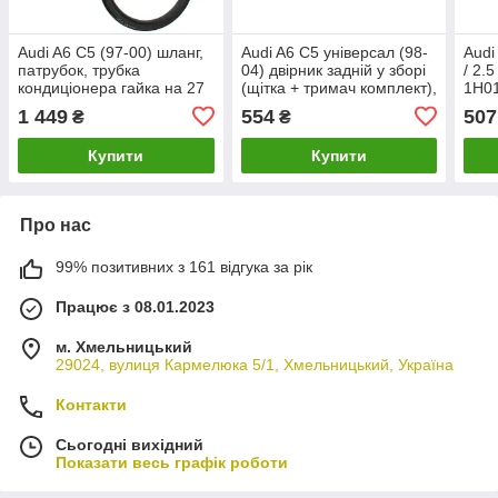
Audi A6 C5 (97-00) шланг,
Audi A6 C5 універсал (98-
Audi
патрубок, трубка
04) двірник задній у зборі
/ 2.
кондиціонера гайка на 27
(щітка + тримач комплект),
1H01
8D0260701H, Ауді А6 С5
Ауді А6 С5 KOMBI
1 449
554
507
₴
₴
Купити
Купити
Про нас
99% позитивних з 161 відгука за рік
Працює з 08.01.2023
м. Хмельницький
29024, вулиця Кармелюка 5/1, Хмельницький, Україна
Контакти
Сьогодні вихідний
Показати весь графік роботи