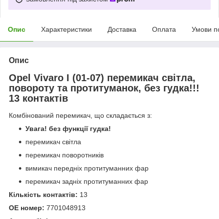
Опис
Характеристики
Доставка
Оплата
Умови п
Опис
Opel Vivaro I (01-07) перемикач світла,
повороту та протитуманок, без гудка!!!
13 контактів
Комбінований перемикач, що складається з:
Увага! без функції гудка!
перемикач світла
перемикач поворотників
вимикач передніх протитуманних фар
перемикач задніх протитуманних фар
Кількість контактів:
13
OE номер:
7701048913