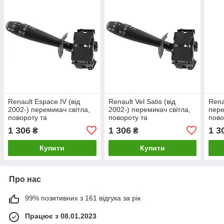
Renault Espace IV (від
Renault Vel Satis (від
Renau
2002-) перемикач світла,
2002-) перемикач світла,
пере
повороту та
повороту та
пово
протитуманок, без гудка!!!
протитуманок, без гудка!!!
прот
1 306
1 306
1 3
₴
₴
13 контактів, 7701048913
13 контактів, 7701048913
13 к
Рено Еспейс 4
Рено Вел Саті
Рено
Купити
Купити
Про нас
99% позитивних з 161 відгука за рік
Працює з 08.01.2023