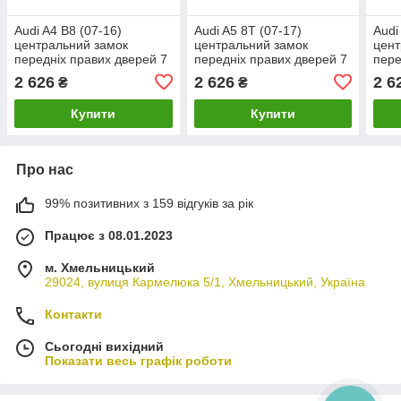
Audi A4 B8 (07-16)
Audi A5 8T (07-17)
Audi
центральний замок
центральний замок
цент
передніх правих дверей 7
передніх правих дверей 7
пере
контактів, Ауді А4 Б8
контактів, Ауді А5 8Т
конт
2 626
2 626
2 6
₴
₴
Купити
Купити
Про нас
99% позитивних з 159 відгуків за рік
Працює з 08.01.2023
м. Хмельницький
29024, вулиця Кармелюка 5/1, Хмельницький, Україна
Контакти
Сьогодні вихідний
Показати весь графік роботи