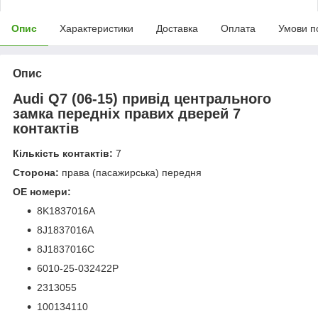
Опис
Характеристики
Доставка
Оплата
Умови п
Опис
Audi Q7 (06-15) привід центрального
замка передніх правих дверей 7
контактів
Кількість контактів:
7
Сторона:
права (пасажирська) передня
OE номери:
8K1837016A
8J1837016A
8J1837016C
6010-25-032422P
2313055
100134110