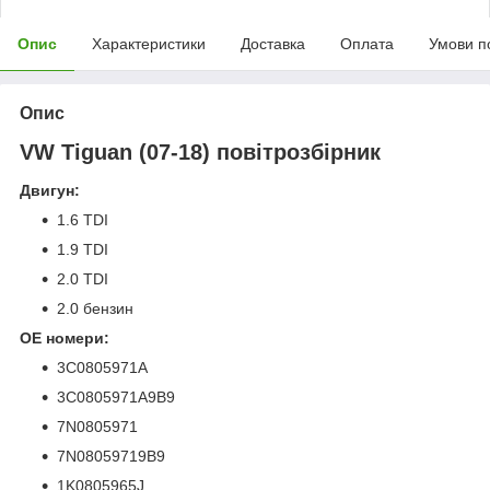
Опис
Характеристики
Доставка
Оплата
Умови п
Опис
VW Tiguan (07-18) повітрозбірник
Двигун:
1.6 TDI
1.9 TDI
2.0 TDI
2.0 бензин
OE номери:
3C0805971A
3C0805971A9B9
7N0805971
7N08059719B9
1K0805965J