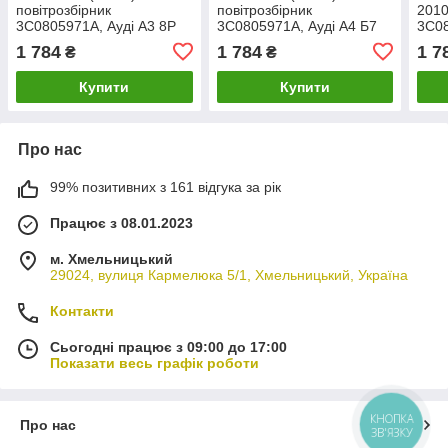
повітрозбірник
повітрозбірник
2010
3C0805971A, Ауді А3 8Р
3C0805971A, Ауді А4 Б7
3C08
Ала
1 784
1 784
1 7
₴
₴
Купити
Купити
Про нас
99% позитивних з 161 відгука за рік
Працює з 08.01.2023
м. Хмельницький
29024, вулиця Кармелюка 5/1, Хмельницький, Україна
Контакти
Сьогодні працює з 09:00 до 17:00
Показати весь графік роботи
КНОПКА
Про нас
ЗВ'ЯЗКУ