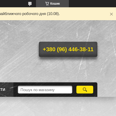
Кошик
айближчого робочого дня (10.08).
+380 (96) 446-38-11
КТИ