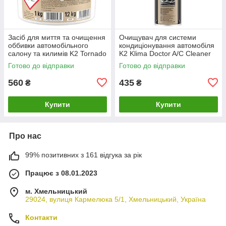
Засіб для миття та очищення
Очищувач для системи
оббивки автомобільного
кондиціонування автомобіля
салону та килимів K2 Tornado
K2 Klima Doctor A/C Cleaner
1 кг (M885)
аерозоль 500 мл (W100)
Готово до відправки
Готово до відправки
560
435
₴
₴
Купити
Купити
Про нас
99% позитивних з 161 відгука за рік
Працює з 08.01.2023
м. Хмельницький
29024, вулиця Кармелюка 5/1, Хмельницький, Україна
Контакти