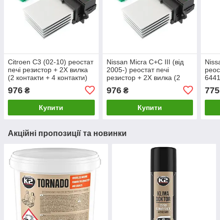
Citroen C3 (02-10) реостат
Nissan Micra C+C III (від
Niss
печі резистор + 2X вилка
2005-) реостат печі
реос
(2 контакти + 4 контакти)
резистор + 2X вилка (2
6441
комплект 6441L2, Сітроен
контакти + 4 контакти)
976
976
775
₴
₴
С3
комплект 6441L2, Ніссан
Мікра С 3
Купити
Купити
Акційні пропозиції та новинки