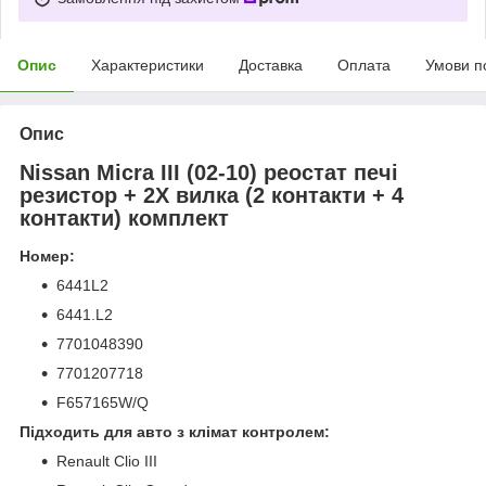
Опис
Характеристики
Доставка
Оплата
Умови п
Опис
Nissan Micra III (02-10) реостат печі
резистор + 2X вилка (2 контакти + 4
контакти) комплект
Номер:
6441L2
6441.L2
7701048390
7701207718
F657165W/Q
Підходить для авто з клімат контролем:
Renault Clio III