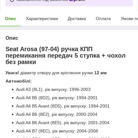
Опис
Характеристики
Доставка
Оплата
Умови п
Опис
Seat Arosa (97-04) ручка КПП
перемикання передач 5 ступка + чохол
без рамки
Увага!
діаметр отвору для кріплення ручки
12 мм
Автомобілі:
Audi A3 (8L1), рік випуску: 1996-2003
Audi A4 B5 (8D2), рік випуску: 1994-2001
Audi A4 B5 Avant (8D5), рік випуску: 1994-2001
Audi A4 B6 (8E2), рік випуску: 2000-2004
Audi A4 B6 Avant (8E5), рік випуску: 2001-2004
Audi A4 B7 (8EC), рік випуску: 2004-2008