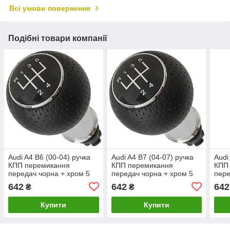
Всі умови повернення
Подібні товари компанії
Audi A4 B6 (00-04) ручка
Audi A4 B7 (04-07) ручка
Audi
КПП перемикання
КПП перемикання
КПП
передач чорна + хром 5
передач чорна + хром 5
пере
ступка, Ауді А4 Б6
ступка, Ауді А4 Б7
ступ
642
642
642
₴
₴
Купити
Купити