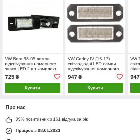
VW Bora 98-05 лампи
VW Caddy IV (15-17)
VW T
підсвічування номерного
світлодіодні LED лампи
світ
знака LED 2 шт комплект
підсвічування номерного
підс
бора
знака (2 шт комплект),
знак
725
947
947
₴
₴
Фольцваген Кадді 4
Фоль
Т5
Купити
Купити
Про нас
99% позитивних з 161 відгука за рік
Працює з 08.01.2023