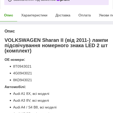
Опис
Характеристики
Доставка
Оплата
Умови п
Опис
VOLKSWAGEN Sharan II (від 2011-) лампи
підсвічування номерного знака LED 2 шт
(комплект)
ОЕ номери:
8T0943021
4G0943021
8KD943021
Автомобілі:
Audi A1 8X, всі моделі
Audi A3 8V, всі моделі
Audi A4 / S4 B8, всі моделі