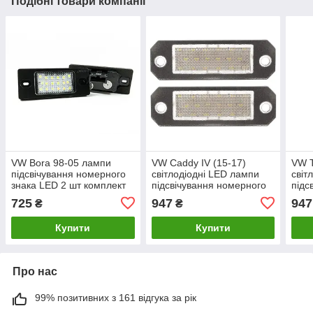
Подібні товари компанії
VW Bora 98-05 лампи
VW Caddy IV (15-17)
VW T
підсвічування номерного
світлодіодні LED лампи
світ
знака LED 2 шт комплект
підсвічування номерного
підс
бора
знака (2 шт комплект),
знак
725
947
947
₴
₴
Фольцваген Кадді 4
Фоль
Т5
Купити
Купити
Про нас
99% позитивних з 161 відгука за рік