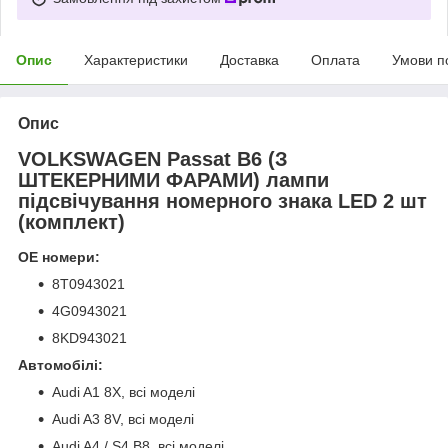
Опис
Характеристики
Доставка
Оплата
Умови п
Опис
VOLKSWAGEN Passat B6 (З
ШТЕКЕРНИМИ ФАРАМИ) лампи
підсвічування номерного знака LED 2 шт
(комплект)
ОЕ номери:
8T0943021
4G0943021
8KD943021
Автомобілі:
Audi A1 8X, всі моделі
Audi A3 8V, всі моделі
Audi A4 / S4 B8, всі моделі