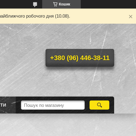
Кошик
айближчого робочого дня (10.08).
+380 (96) 446-38-11
КТИ