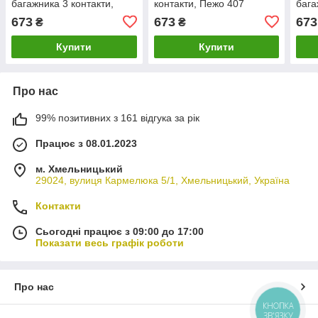
багажника 3 контакти,
контакти, Пежо 407
бага
Пежо 307 СС
Пеж
673
673
673
₴
₴
Купити
Купити
Про нас
99% позитивних з 161 відгука за рік
Працює з 08.01.2023
м. Хмельницький
29024, вулиця Кармелюка 5/1, Хмельницький, Україна
Контакти
Сьогодні працює з 09:00 до 17:00
Показати весь графік роботи
Про нас
КНОПКА
ЗВ'ЯЗКУ