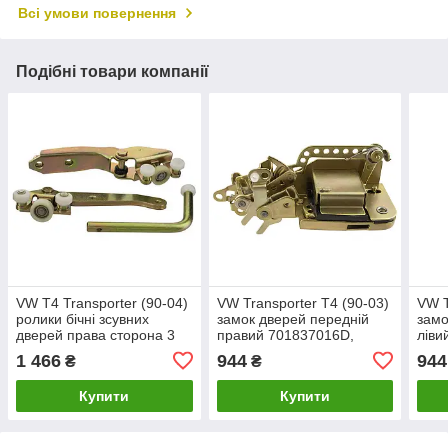
Всі умови повернення
Подібні товари компанії
VW T4 Transporter (90-04)
VW Transporter T4 (90-03)
VW T
ролики бічні зсувних
замок дверей передній
замо
дверей права сторона 3
правий 701837016D,
ліви
шт комплект, Фольцваген
Фольцваген Транспортер
Фоль
1 466
944
944
₴
₴
Транспортер Т4
Т4
Т4
Купити
Купити