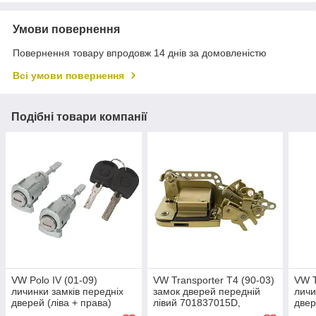
Умови повернення
Повернення товару впродовж 14 днів за домовленістю
Всі умови повернення
Подібні товари компанії
VW Polo IV (01-09)
VW Transporter T4 (90-03)
VW T
личинки замків передніх
замок дверей передній
личи
дверей (ліва + права)
лівий 701837015D,
двер
комплект, Фольцваген
Фольцваген Транспортер
комп