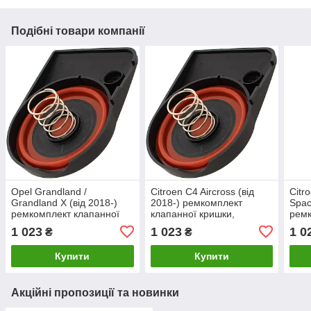
Подібні товари компанії
Opel Grandland /
Citroen C4 Aircross (від
Citr
Grandland X (від 2018-)
2018-) ремкомплект
Spac
ремкомплект клапанної
клапанної кришки,
ремк
кришки, 11127646552
11127646552 Сітроен С4
криш
1 023
1 023
1 0
₴
₴
Опель Ґрендленд
Ейркросс
Сітр
Спе
Купити
Купити
Акційні пропозиції та новинки