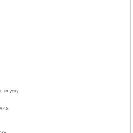
у випуску
2018
ску