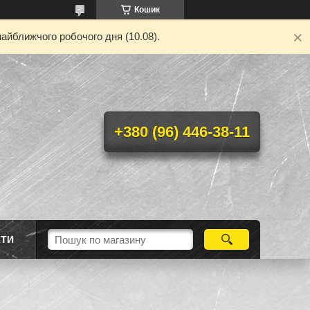
Кошик
айближчого робочого дня (10.08).
+380 (96) 446-38-11
КТИ