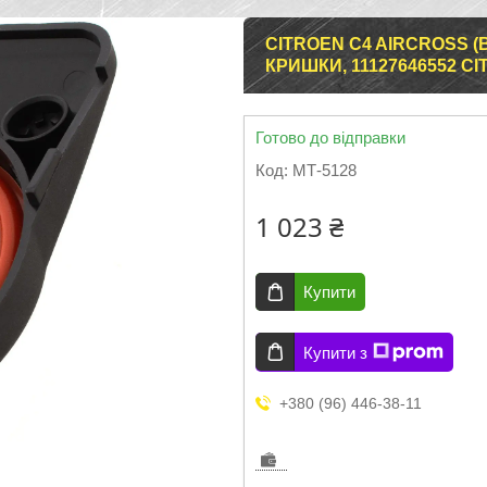
CITROEN C4 AIRCROSS (
КРИШКИ, 11127646552 С
Готово до відправки
Код:
МТ-5128
1 023 ₴
Купити
Купити з
+380 (96) 446-38-11