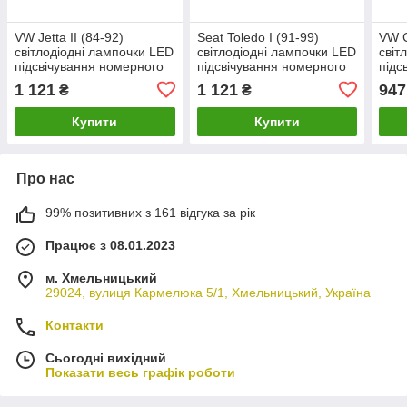
VW Jetta II (84-92)
Seat Toledo I (91-99)
VW C
світлодіодні лампочки LED
світлодіодні лампочки LED
світ
підсвічування номерного
підсвічування номерного
підс
знака (2 шт комплект),
знака (2 шт комплект),
знак
1 121
1 121
947
₴
₴
Фольцваген Джетта 2
Сеат Толедо 1
Фоль
Купити
Купити
Про нас
99% позитивних з 161 відгука за рік
Працює з 08.01.2023
м. Хмельницький
29024, вулиця Кармелюка 5/1, Хмельницький, Україна
Контакти
Сьогодні вихідний
Показати весь графік роботи