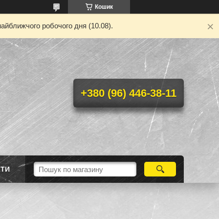
Кошик
айближчого робочого дня (10.08).
+380 (96) 446-38-11
КТИ