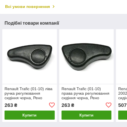
Всі умови повернення
Подібні товари компанії
Renault Trafic (01-10) ліва
Renault Trafic (01-10)
Rena
ручка регулювання
права ручка регулювання
2002
сидіння чорна, Рено
сидіння чорна, Рено
сиді
Трафік
Трафік
7701
263
263
507
₴
₴
Купити
Купити