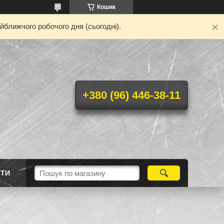
Кошик
йближчого робочого дня (сьогодні).
+380 (96) 446-38-11
КТИ