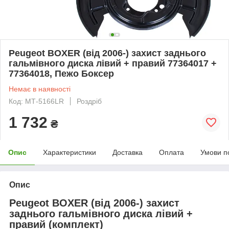
Peugeot BOXER (від 2006-) захист заднього
гальмівного диска лівий + правий 77364017 +
77364018, Пежо Боксер
Немає в наявності
Код: МТ-5166LR
Роздріб
1 732
₴
Опис
Характеристики
Доставка
Оплата
Умови п
Опис
Peugeot BOXER (від 2006-) захист
заднього гальмівного диска лівий +
правий (комплект)