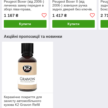
Peugeot Boxer (від 2006-)
Peugeot Boxer II (від
Peug
личинка замку передня в
2006-) зовнішня ручка
задн
зборі ліва=права,
задніх дверей без ключів,
Бокс
задня=передня, Пежо
Пежо Боксер 2
1 167
1 417
2 7
₴
₴
Боксер
Купити
Купити
Акційні пропозиції та новинки
Керамічне покриття для
захисту автомобільного
кузова K2 Gravon Refill