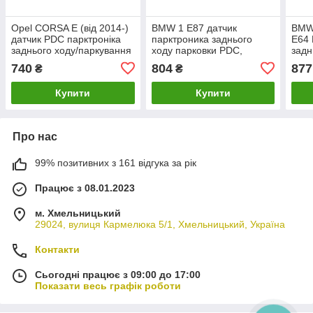
Opel CORSA E (від 2014-)
BMW 1 E87 датчик
BMW
датчик PDC парктроніка
парктроника заднього
E64 
заднього ходу/паркування
ходу парковки PDC,
задн
1235142, Опель Корса Е
66200309540 БМВ е87
6620
740
804
877
₴
₴
6620
пар
Купити
Купити
Про нас
99% позитивних з 161 відгука за рік
Працює з 08.01.2023
м. Хмельницький
29024, вулиця Кармелюка 5/1, Хмельницький, Україна
Контакти
Сьогодні працює з 09:00 до 17:00
Показати весь графік роботи