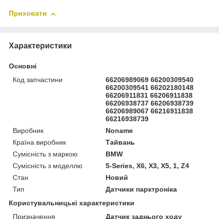
Приховати
Характеристики
Основні
Код запчастини
66206989069 66200309540
66200309541 66202180148
66206911831 66206911838
66206938737 66206938739
66206989067 66216911838
66216938739
Виробник
Noname
Країна виробник
Тайвань
Сумісність з маркою
BMW
Сумісність з моделлю
5-Series, X6, X3, X5, 1, Z4
Стан
Новий
Тип
Датчики парктроніка
Користувальницькі характеристики
Призначення
Датчик заднього ходу