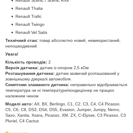
Renault Scenic / Scenic RX4
Renault Thalia
Renault Trafic
Renault Twingo
Renault Vel Satis
Технічний стан:
товар абсолютно новий, невикористаний,
непошкоджений
Увага!
Кількість проводів:
2
Версія датчика:
датчик із опором 2,5 кОм
Розташування датчика:
датчик зазвичай розташований у
зовнішньому дзеркалі автомобіля.
Симптоми зламаного датчика:
неправильно відображається
температура чи ні температури/кондиціонер не працює
належним чином
Моделі авто:
AX, BX, Berlingo, C1, C2, C3, C4, C4 Picasso,
C5, C6, C8, DS3, DS4, DS5, Evasion, Jumper, Jumpy, Nemo,
Saxo, Xantia, Xsara, Picasso, XM, ZX, C-Elysse, C3 Picasso, C3
Pluriel, C4 Cactus