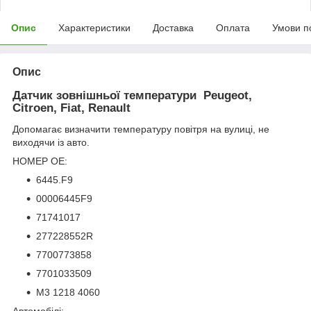
Опис
Характеристики
Доставка
Оплата
Умови п
Опис
Датчик зовнішньої температури Peugeot,
Citroen, Fiat, Renault
Допомагає визначити температуру повітря на вулиці, не
виходячи із авто.
НОМЕР OE:
6445.F9
00006445F9
71741017
277228552R
7700773858
7701033509
M3 1218 4060
Автомобілі: