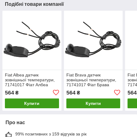
Подібні товари компанії
Fiat Albea датчик
Fiat Brava датчик
Fiat
зовнішньої температури,
зовнішньої температури,
зовн
71741017 Фіат Албеа
71741017 Фіат Брава
7174
564
564
564
₴
₴
Купити
Купити
Про нас
99% позитивних з 159 відгуків за рік