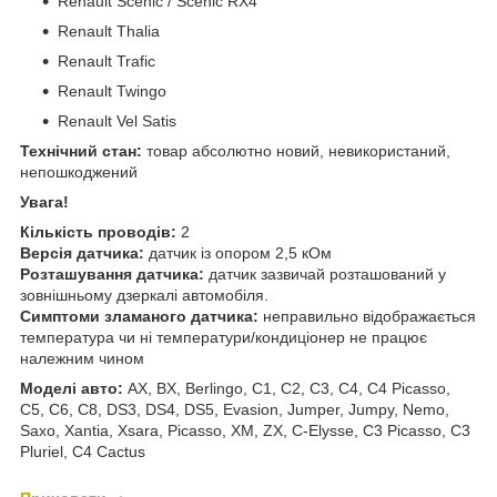
Renault Scenic / Scenic RX4
Renault Thalia
Renault Trafic
Renault Twingo
Renault Vel Satis
Технічний стан:
товар абсолютно новий, невикористаний,
непошкоджений
Увага!
Кількість проводів:
2
Версія датчика:
датчик із опором 2,5 кОм
Розташування датчика:
датчик зазвичай розташований у
зовнішньому дзеркалі автомобіля.
Симптоми зламаного датчика:
неправильно відображається
температура чи ні температури/кондиціонер не працює
належним чином
Моделі авто:
AX, BX, Berlingo, C1, C2, C3, C4, C4 Picasso,
C5, C6, C8, DS3, DS4, DS5, Evasion, Jumper, Jumpy, Nemo,
Saxo, Xantia, Xsara, Picasso, XM, ZX, C-Elysse, C3 Picasso, C3
Pluriel, C4 Cactus