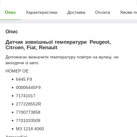
Опис
Характеристики
Доставка
Оплата
Умови п
Опис
Датчик зовнішньої температури Peugeot,
Citroen, Fiat, Renault
Допомагає визначити температуру повітря на вулиці, не
виходячи із авто.
НОМЕР OE:
6445.F9
00006445F9
71741017
277228552R
7700773858
7701033509
M3 1218 4060
Автомобілі: