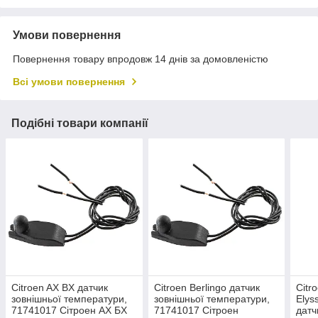
Умови повернення
Повернення товару впродовж 14 днів за домовленістю
Всі умови повернення
Подібні товари компанії
Citroen AX BX датчик
Citroen Berlingo датчик
Citr
зовнішньої температури,
зовнішньої температури,
Elys
71741017 Сітроен АХ БХ
71741017 Сітроен
датч