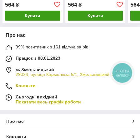
Берлінго
темп
564
564
564
₴
₴
Сітр
С6/
Купити
Купити
Про нас
99% позитивних з 161 відгука за рік
Працює з 08.01.2023
м. Хмельницький
КНОПКА
29024, вулиця Кармелюка 5/1, Хмельницький, Україна
ЗВ'ЯЗКУ
Контакти
Сьогодні вихідний
Показати весь графік роботи
Про нас
Контакти