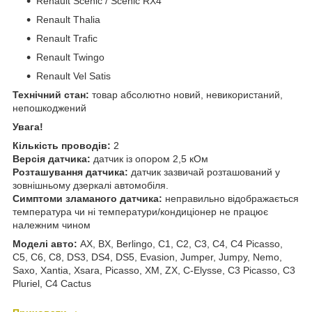
Renault Scenic / Scenic RX4
Renault Thalia
Renault Trafic
Renault Twingo
Renault Vel Satis
Технічний стан:
товар абсолютно новий, невикористаний,
непошкоджений
Увага!
Кількість проводів:
2
Версія датчика:
датчик із опором 2,5 кОм
Розташування датчика:
датчик зазвичай розташований у
зовнішньому дзеркалі автомобіля.
Симптоми зламаного датчика:
неправильно відображається
температура чи ні температури/кондиціонер не працює
належним чином
Моделі авто:
AX, BX, Berlingo, C1, C2, C3, C4, C4 Picasso,
C5, C6, C8, DS3, DS4, DS5, Evasion, Jumper, Jumpy, Nemo,
Saxo, Xantia, Xsara, Picasso, XM, ZX, C-Elysse, C3 Picasso, C3
Pluriel, C4 Cactus