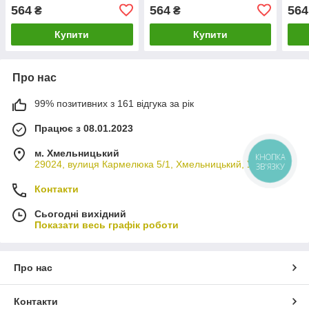
Берлінго
темп
564
564
564
₴
₴
Сітр
С6/
Купити
Купити
Про нас
99% позитивних з 161 відгука за рік
Працює з 08.01.2023
м. Хмельницький
КНОПКА
29024, вулиця Кармелюка 5/1, Хмельницький, Україна
ЗВ'ЯЗКУ
Контакти
Сьогодні вихідний
Показати весь графік роботи
Про нас
Контакти