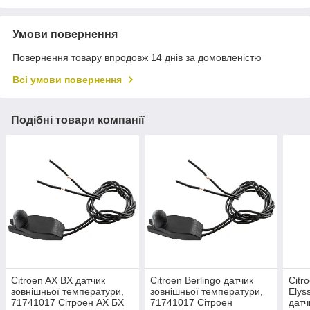
Умови повернення
Повернення товару впродовж 14 днів за домовленістю
Всі умови повернення
Подібні товари компанії
Citroen AX BX датчик
Citroen Berlingo датчик
Citr
зовнішньої температури,
зовнішньої температури,
Elys
71741017 Сітроен АХ БХ
71741017 Сітроен
датч