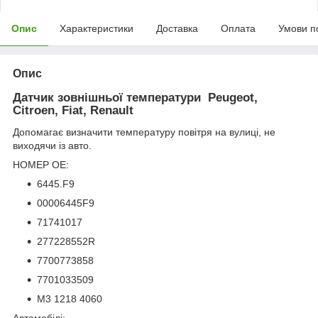
Опис
Характеристики
Доставка
Оплата
Умови п
Опис
Датчик зовнішньої температури Peugeot,
Citroen, Fiat, Renault
Допомагає визначити температуру повітря на вулиці, не
виходячи із авто.
НОМЕР OE:
6445.F9
00006445F9
71741017
277228552R
7700773858
7701033509
M3 1218 4060
Автомобілі: