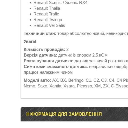
Renault Scenic / Scenic RX4
Renault Thalia
Renault Trafic
Renault Twingo
Renault Vel Satis
Технічний стан:
товар абсолютно новий, невикорис
Увага!
Кількість проводів:
2
Версія датчика:
датчик із опором 2,5 кОм
Розташування датчика:
датчик зазвичай розташова
Симптоми зламаного датчика:
неправильно відобр
працює належним чином
Моделі авто:
AX, BX, Berlingo, C1, C2, C3, C4, C4 P
Nemo, Saxo, Xantia, Xsara, Picasso, XM, ZX, C-Elysse,
ІНФОРМАЦІЯ ДЛЯ ЗАМОВЛЕННЯ