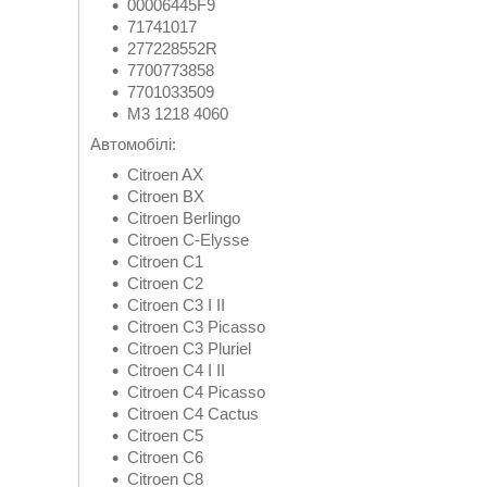
00006445F9
71741017
277228552R
7700773858
7701033509
M3 1218 4060
Автомобілі:
Citroen AX
Citroen BX
Citroen Berlingo
Citroen C-Elysse
Citroen C1
Citroen C2
Citroen C3 I II
Citroen C3 Picasso
Citroen C3 Pluriel
Citroen C4 I II
Citroen C4 Picasso
Citroen C4 Cactus
Citroen C5
Citroen C6
Citroen C8