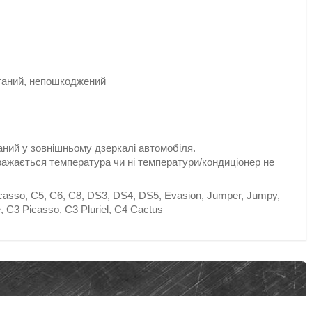
таний, непошкоджений
ний у зовнішньому дзеркалі автомобіля.
ажається температура чи ні температури/кондиціонер не
icasso, C5, C6, C8, DS3, DS4, DS5, Evasion, Jumper, Jumpy,
 C3 Picasso, C3 Pluriel, C4 Cactus