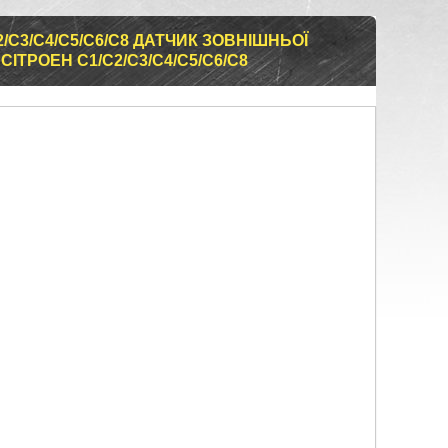
2/C3/C4/C5/C6/C8 ДАТЧИК ЗОВНІШНЬОЇ
СІТРОЕН С1/С2/С3/С4/С5/С6/С8