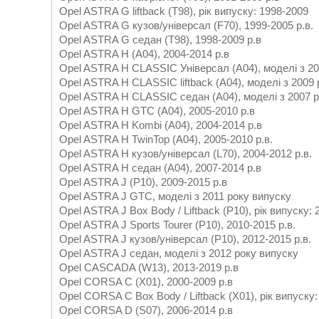
Opel ASTRA G liftback (T98), рік випуску: 1998-2009
Opel ASTRA G кузов/універсал (F70), 1999-2005 р.в.
Opel ASTRA G седан (T98), 1998-2009 р.в
Opel ASTRA H (A04), 2004-2014 р.в
Opel ASTRA H CLASSIC Універсал (A04), моделі з 20
Opel ASTRA H CLASSIC liftback (A04), моделі з 2009
Opel ASTRA H CLASSIC седан (A04), моделі з 2007 
Opel ASTRA H GTC (A04), 2005-2010 р.в
Opel ASTRA H Kombi (A04), 2004-2014 р.в
Opel ASTRA H TwinTop (A04), 2005-2010 р.в.
Opel ASTRA H кузов/універсал (L70), 2004-2012 р.в.
Opel ASTRA H седан (A04), 2007-2014 р.в
Opel ASTRA J (P10), 2009-2015 р.в
Opel ASTRA J GTC, моделі з 2011 року випуску
Opel ASTRA J Box Body / Liftback (P10), рік випуску:
Opel ASTRA J Sports Tourer (P10), 2010-2015 р.в.
Opel ASTRA J кузов/універсал (P10), 2012-2015 р.в.
Opel ASTRA J седан, моделі з 2012 року випуску
Opel CASCADA (W13), 2013-2019 р.в
Opel CORSA C (X01), 2000-2009 р.в
Opel CORSA C Box Body / Liftback (X01), рік випуску
Opel CORSA D (S07), 2006-2014 р.в