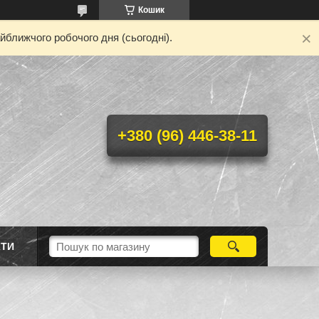
Кошик
йближчого робочого дня (сьогодні).
+380 (96) 446-38-11
КТИ