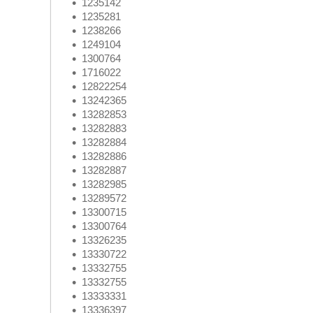
1235142
1235281
1238266
1249104
1300764
1716022
12822254
13242365
13282853
13282883
13282884
13282886
13282887
13282985
13289572
13300715
13300764
13326235
13330722
13332755
13332755
13333331
13336397