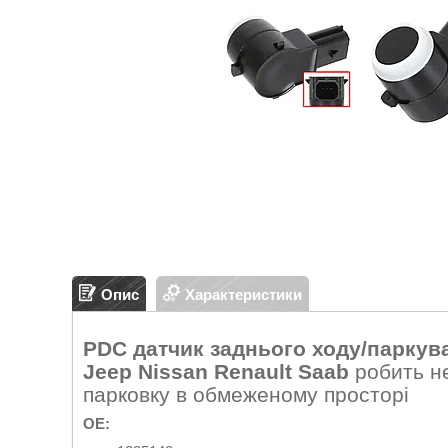
Опис
Характеристики
PDC датчик заднього ходу/паркуван
Jeep Nissan Renault Saab
робить н
парковку в обмеженому просторі
OE: