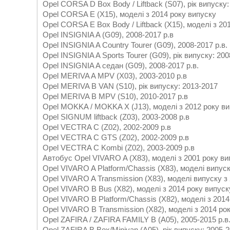
Opel CORSA D Box Body / Liftback (S07), рік випуску
Opel CORSA E (X15), моделі з 2014 року випуску
Opel CORSA E Box Body / Liftback (X15), моделі з 20
Opel INSIGNIA A (G09), 2008-2017 р.в
Opel INSIGNIA A Country Tourer (G09), 2008-2017 р.в.
Opel INSIGNIA A Sports Tourer (G09), рік випуску: 20
Opel INSIGNIA A седан (G09), 2008-2017 р.в.
Opel MERIVA A MPV (X03), 2003-2010 р.в
Opel MERIVA B VAN (S10), рік випуску: 2013-2017
Opel MERIVA B MPV (S10), 2010-2017 р.в
Opel MOKKA / MOKKA X (J13), моделі з 2012 року в
Opel SIGNUM liftback (Z03), 2003-2008 р.в
Opel VECTRA C (Z02), 2002-2009 р.в
Opel VECTRA C GTS (Z02), 2002-2009 р.в
Opel VECTRA C Kombi (Z02), 2003-2009 р.в
Автобус Opel VIVARO A (X83), моделі з 2001 року ви
Opel VIVARO A Platform/Chassis (X83), моделі випуск
Opel VIVARO A Transmission (X83), моделі випуску з
Opel VIVARO B Bus (X82), моделі з 2014 року випуск
Opel VIVARO B Platform/Chassis (X82), моделі з 2014
Opel VIVARO B Transmission (X82), моделі з 2014 ро
Opel ZAFIRA / ZAFIRA FAMILY B (A05), 2005-2015 р.в
Opel ZAFIRA B Box/Minivan (A05), рік випуску: 2005-