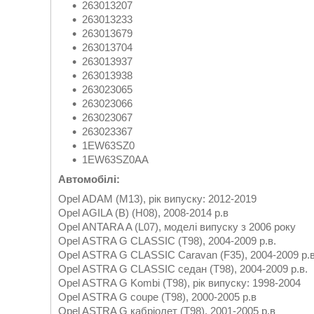
263013207
263013233
263013679
263013704
263013937
263013938
263023065
263023066
263023067
263023367
1EW63SZ0
1EW63SZ0AA
Автомобілі:
Opel ADAM (M13), рік випуску: 2012-2019
Opel AGILA (B) (H08), 2008-2014 р.в
Opel ANTARA A (L07), моделі випуску з 2006 року
Opel ASTRA G CLASSIC (T98), 2004-2009 р.в.
Opel ASTRA G CLASSIC Caravan (F35), 2004-2009 р.в
Opel ASTRA G CLASSIC седан (T98), 2004-2009 р.в.
Opel ASTRA G Kombi (T98), рік випуску: 1998-2004
Opel ASTRA G coupe (T98), 2000-2005 р.в
Opel ASTRA G кабріолет (T98), 2001-2005 р.в